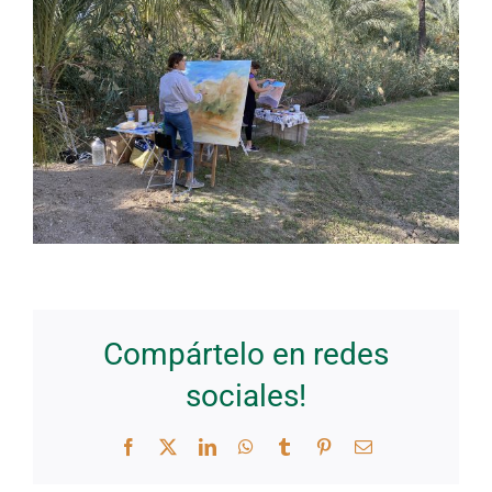
Compártelo en redes
sociales!
Facebook
Twitter
LinkedIn
WhatsApp
Tumblr
Pinterest
Correo
electrónico
El 21 de
El