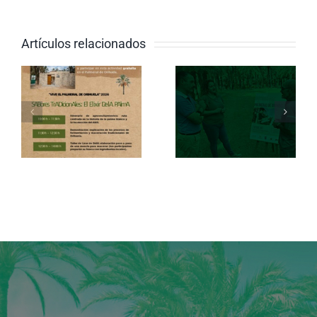
octubre se
Palmeral
celebrará
de
Artículos relacionados
el II
Orihuela
Concurso
vibra en la
Internacional
celebració
de Pintura
del Día
Palmeral
Mundial
de
del Medio
Orihuela
Ambiente